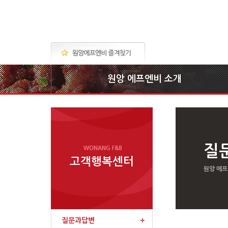
원앙 에프엔비 소개
질
고객행복센터
원앙 에프
질문과답변