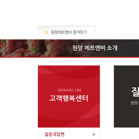
원앙 에프엔비 소개
고객행복센터
원앙
질문과답변