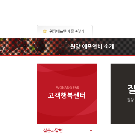
원앙 에프엔비 소개
고객행복센터
원앙
질문과답변