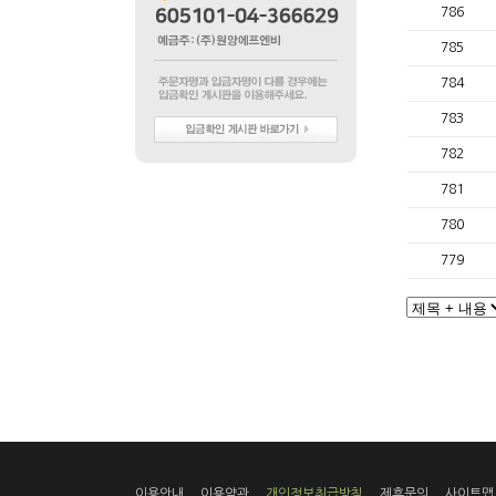
786
785
784
783
782
781
780
779
이용안내
이용약관
개인정보취급방침
제휴문의
사이트맵