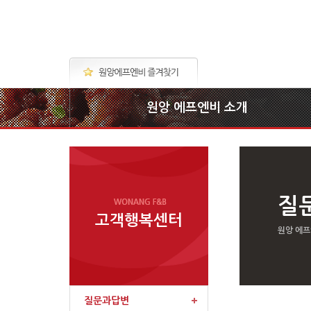
원앙 에프엔비 소개
질
고객행복센터
원앙 에프
질문과답변