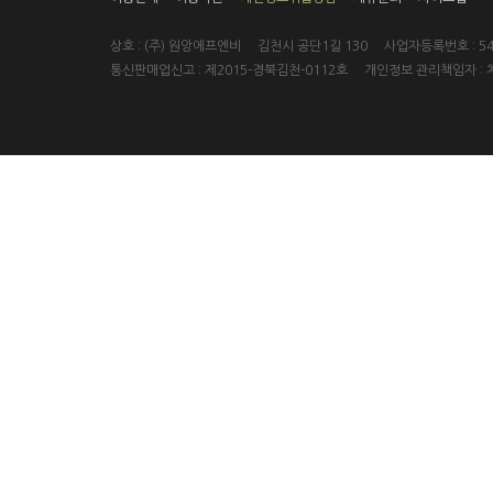
상호 : (주) 원앙에프엔비 김천시 공단1길 130 사업자등록번호 : 546
통신판매업신고 : 제2015-경북김천-0112호 개인정보 관리책임자 