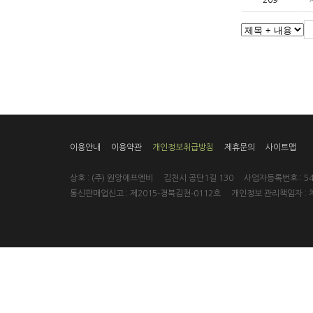
209
이용안내
이용약관
개인정보취급방침
제휴문의
사이트맵
상호 : (주) 원앙에프엔비 김천시 공단1길 130 사업자등록번호 : 546
통신판매업신고 : 제2015-경북김천-0112호 개인정보 관리책임자 