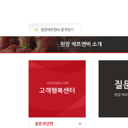
원앙 에프엔비 소개
질
고객행복센터
원앙 에프
질문과답변