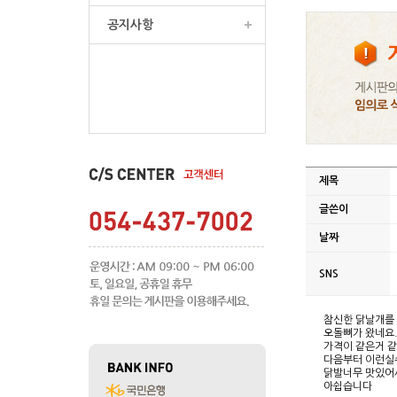
공지사항
제목
글쓴이
날짜
SNS
참신한 닭날개를 
오돌뼈가 왔네요
가격이 같은거 같
다음부터 이런실수
닭발너무 맛있어
아쉽습니다