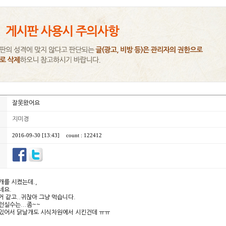
잘못왔어요
지미경
2016-09-30 [13:43]
count : 122412
개를 시켰는데.,
네요.
거 같고..귀찮아 그냥 먹습니다.
런실수는...좀~~
있어서 닭날개도 시식차원에서 시킨건데 ㅠㅠ