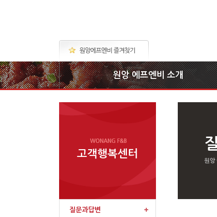
원앙 에프엔비 소개
고객행복센터
원앙
질문과답변