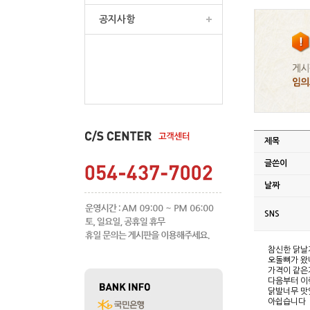
공지사항
제목
글쓴이
날짜
SNS
참신한 닭날
오돌뼈가 왔
가격이 같은
다음부터 이
닭발너무 맛
아쉽습니다